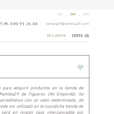
_
_
CAT
ESP
ENG
7
| M.
690 91 26 40
rambla29@rambla29.com
CESTA
(0)
MI CUENTA
o para adquirir productos en la tienda de
Rambla29 de Figueres (Alt Empordà). Se
acreditativo con un valor determinado, de
ede ser utilizado en la susodicha tienda de
 será en ningún caso intercanviable por