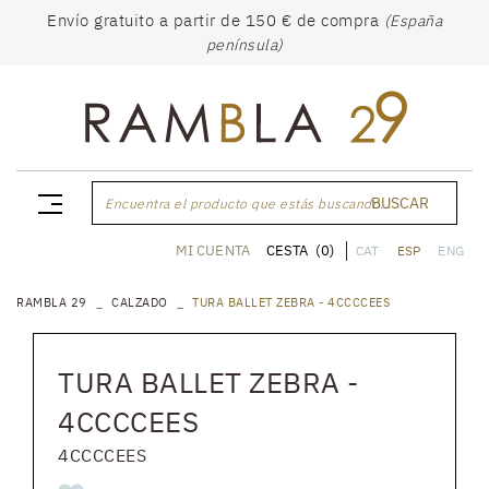
Envío gratuito a partir de 150 € de compra
(España
península)
BUSCAR
Encuentra el producto que estás buscando...
CESTA
(0)
MI CUENTA
CAT
ESP
ENG
RAMBLA 29
CALZADO
TURA BALLET ZEBRA - 4CCCCEES
TURA BALLET ZEBRA -
4CCCCEES
4CCCCEES