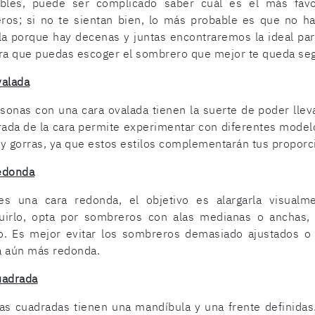
ibles, puede ser complicado saber cuál es el más favo
ros; si no te sientan bien, lo más probable es que no ha
la porque hay decenas y juntas encontraremos la ideal par
ra que puedas escoger el sombrero que mejor te queda segú
valada
sonas con una cara ovalada tienen la suerte de poder llev
rada de la cara permite experimentar con diferentes mode
y gorras, ya que estos estilos complementarán tus proporci
edonda
nes una cara redonda, el objetivo es alargarla visual
uirlo, opta por sombreros con alas medianas o anchas,
o. Es mejor evitar los sombreros demasiado ajustados o
a aún más redonda.
uadrada
as cuadradas tienen una mandíbula y una frente definidas