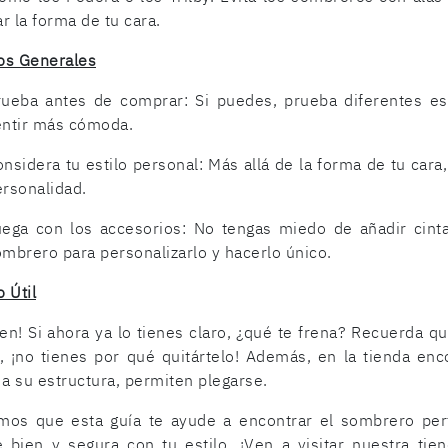
r la forma de tu cara.
os Generales
rueba antes de comprar: Si puedes, prueba diferentes es
entir más cómoda.
nsidera tu estilo personal: Más allá de la forma de tu cara
rsonalidad.
uega con los accesorios: No tengas miedo de añadir cinta
mbrero para personalizarlo y hacerlo único.
 Útil
en! Si ahora ya lo tienes claro, ¿qué te frena? Recuerda qu
s, ¡no tienes por qué quitártelo! Además, en la tienda e
 a su estructura, permiten plegarse.
mos que esta guía te ayude a encontrar el sombrero perf
te bien y segura con tu estilo. ¡Ven a visitar nuestra t