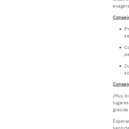
exagera
Consej
P
s
Co
pe
J
so
Consejo
¡Muy bi
lugare
gracias
Espera
sentir