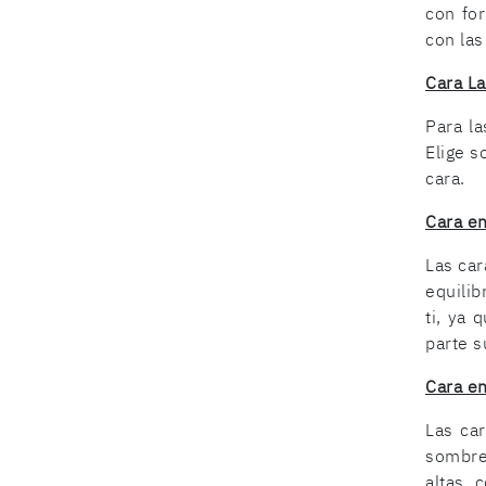
con fo
con las
Cara La
Para la
Elige s
cara.
Cara e
Las car
equilib
ti, ya 
parte s
Cara e
Las ca
sombre
altas, 