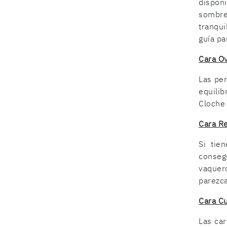
dispon
sombre
tranqui
guía pa
Cara O
Las per
equilib
Cloche 
Cara R
Si tie
conseg
vaquer
parezc
Cara C
Las car