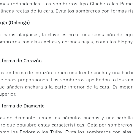
rmas redondeadas. Los sombreros tipo Cloche o las Pamel
 líneas rectas de tu cara. Evita los sombreros con formas rí
rga (Oblonga)
s caras alargadas, la clave es crear una sensación de equ
ombreros con alas anchas y coronas bajas, como los Floppy. 
n forma de Corazón
as en forma de corazón tienen una frente ancha y una barb
re estas proporciones. Los sombreros tipo Fedora o los so
que añaden anchura a la parte inferior de la cara. Es mej
uperior.
n forma de Diamante
ras de diamante tienen los pómulos anchos y una barbilla
ro que equilibre estas características. Opta por sombrer
como los Fedora o los Trilby. Evita los sombreros con al