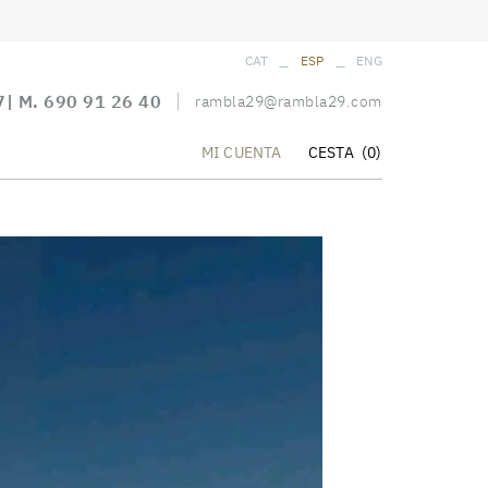
_
_
CAT
ESP
ENG
7
| M.
690 91 26 40
rambla29@rambla29.com
CESTA
(0)
MI CUENTA