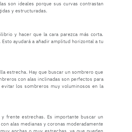
as son ideales porque sus curvas contrastan
gidas y estructuradas.
ilibrio y hacer que la cara parezca más corta.
Esto ayudará a añadir amplitud horizontal a tu
illa estrecha. Hay que buscar un sombrero que
mbreros con alas inclinadas son perfectos para
or evitar los sombreros muy voluminosos en la
 y frente estrechas. Es importante buscar un
os con alas medianas y coronas moderadamente
as muy anchas o muy estrechas, ya que pueden