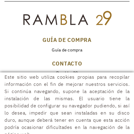
GUÍA DE COMPRA
Guía de compra
CONTACTO
Rambla, 29
Este sitio web utiliza cookies propias para recopilar
17600 FIGUERES (Girona)
información con el fin de mejorar nuestros servicios.
972 50 00 07
Si continúa navegando, supone la aceptación de la
690 91 26 40
instalación de las mismas. El usuario tiene la
posibilidad de configurar su navegador pudiendo, si así
rambla29@rambla29.com
lo desea, impedir que sean instaladas en su disco
duro, aunque deberá tener en cuenta que esta acción
podría ocasionar dificultades en la navegación de la