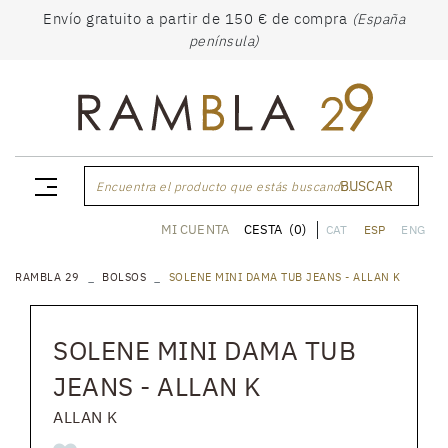
Envío gratuito a partir de 150 € de compra
(España
península)
BUSCAR
Encuentra el producto que estás buscando...
CESTA
(0)
MI CUENTA
CAT
ESP
ENG
RAMBLA 29
BOLSOS
SOLENE MINI DAMA TUB JEANS - ALLAN K
SOLENE MINI DAMA TUB
JEANS - ALLAN K
ALLAN K