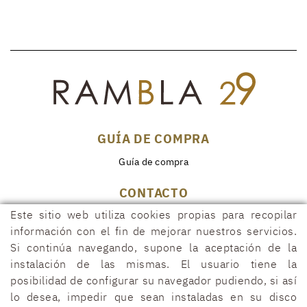
GUÍA DE COMPRA
Guía de compra
CONTACTO
Este sitio web utiliza cookies propias para recopilar
Rambla, 29
17600 FIGUERES (Girona)
información con el fin de mejorar nuestros servicios.
Si continúa navegando, supone la aceptación de la
972 50 00 07
instalación de las mismas. El usuario tiene la
690 91 26 40
posibilidad de configurar su navegador pudiendo, si así
rambla29@rambla29.com
lo desea, impedir que sean instaladas en su disco