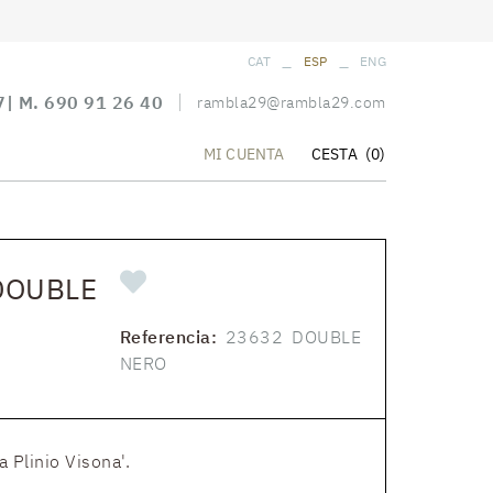
_
_
CAT
ESP
ENG
7
| M.
690 91 26 40
rambla29@rambla29.com
CESTA
(0)
MI CUENTA
DOUBLE
Referencia:
23632 DOUBLE
NERO
a Plinio Visona'.