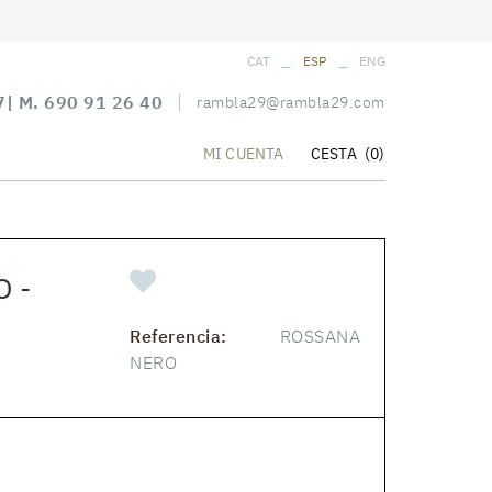
_
_
CAT
ESP
ENG
7
| M.
690 91 26 40
rambla29@rambla29.com
CESTA
(0)
MI CUENTA
 -
Referencia:
ROSSANA
NERO