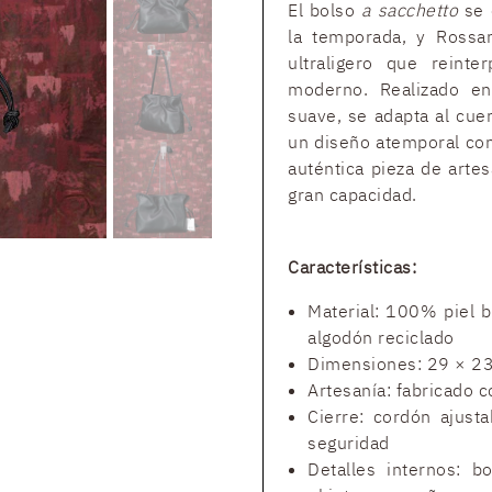
El bolso
a sacchetto
se 
la temporada, y Rossa
ultraligero que reinte
moderno. Realizado en
suave, se adapta al cue
un diseño atemporal con
auténtica pieza de artes
gran capacidad.
Características:
Material: 100% piel 
algodón reciclado
Dimensiones: 29 × 2
Artesanía: fabricado c
Cierre: cordón ajust
seguridad
Detalles internos: bo