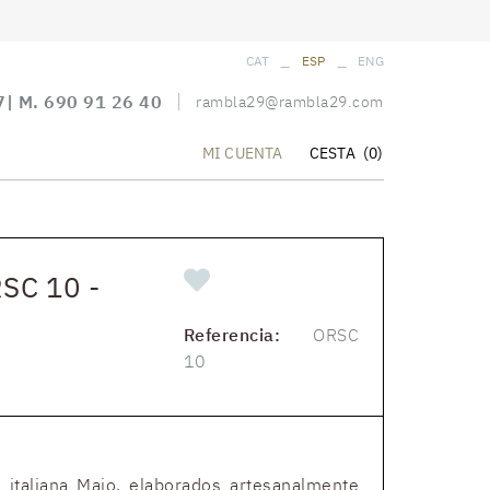
_
_
CAT
ESP
ENG
7
| M.
690 91 26 40
rambla29@rambla29.com
CESTA
(0)
MI CUENTA
SC 10 -
Referencia:
ORSC
10
 italiana Majo, elaborados artesanalmente