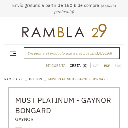
Envío gratuito a partir de 150 € de compra
(España
península)
BUSCAR
Encuentra el producto que estás buscando...
CESTA
(0)
MI CUENTA
CAT
ESP
ENG
RAMBLA 29
BOLSOS
MUST PLATINUM - GAYNOR BONGARD
MUST PLATINUM - GAYNOR
BONGARD
GAYNOR