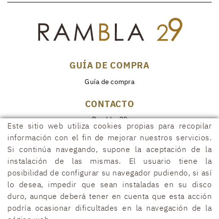
GUÍA DE COMPRA
Guía de compra
CONTACTO
Rambla, 29
Este sitio web utiliza cookies propias para recopilar
17600 FIGUERES (Girona)
información con el fin de mejorar nuestros servicios.
972 50 00 07
Si continúa navegando, supone la aceptación de la
690 91 26 40
instalación de las mismas. El usuario tiene la
posibilidad de configurar su navegador pudiendo, si así
rambla29@rambla29.com
lo desea, impedir que sean instaladas en su disco
duro, aunque deberá tener en cuenta que esta acción
podría ocasionar dificultades en la navegación de la