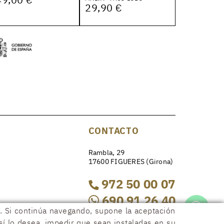
29,90 €
CONTACTO
Rambla, 29
17600 FIGUERES (Girona)
972 50 00 07
690 91 26 40
os. Si continúa navegando, supone la aceptación
así lo desea, impedir que sean instaladas en su
rambla29@rambla29.com