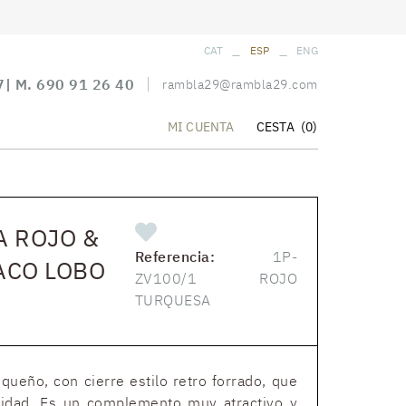
_
_
CAT
ESP
ENG
7
| M.
690 91 26 40
rambla29@rambla29.com
CESTA
(0)
MI CUENTA
A ROJO &
Referencia:
1P-
ACO LOBO
ZV100/1 ROJO
TURQUESA
eño, con cierre estilo retro forrado, que
idad. Es un complemento muy atractivo y