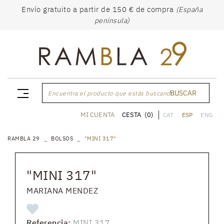
Envío gratuito a partir de 150 € de compra
(España
península)
BUSCAR
Encuentra el producto que estás buscando...
CESTA
(0)
MI CUENTA
CAT
ESP
ENG
RAMBLA 29
BOLSOS
"MINI 317"
"MINI 317"
MARIANA MENDEZ
Referencia:
MINI 317