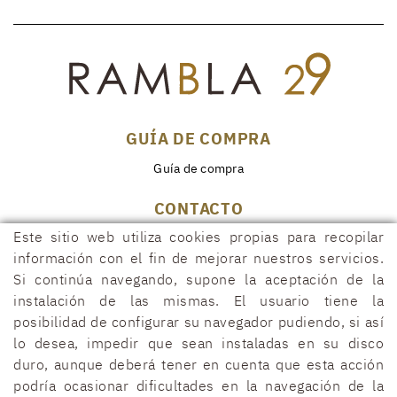
GUÍA DE COMPRA
Guía de compra
CONTACTO
Este sitio web utiliza cookies propias para recopilar
Rambla, 29
17600 FIGUERES (Girona)
información con el fin de mejorar nuestros servicios.
Si continúa navegando, supone la aceptación de la
972 50 00 07
instalación de las mismas. El usuario tiene la
690 91 26 40
posibilidad de configurar su navegador pudiendo, si así
rambla29@rambla29.com
lo desea, impedir que sean instaladas en su disco
duro, aunque deberá tener en cuenta que esta acción
podría ocasionar dificultades en la navegación de la