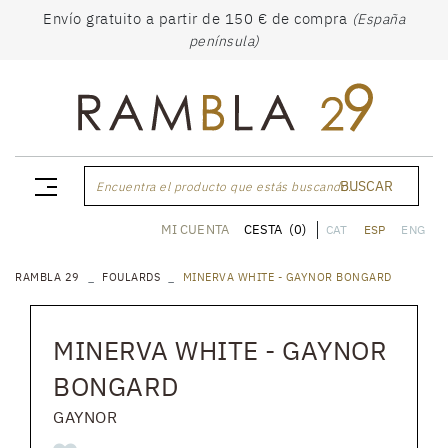
Envío gratuito a partir de 150 € de compra
(España
península)
BUSCAR
Encuentra el producto que estás buscando...
CESTA
(0)
MI CUENTA
CAT
ESP
ENG
RAMBLA 29
FOULARDS
MINERVA WHITE - GAYNOR BONGARD
MINERVA WHITE - GAYNOR
BONGARD
GAYNOR