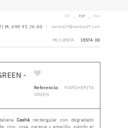
_
_
CAT
ESP
ENG
7
| M.
690 91 26 40
rambla29@rambla29.com
CESTA
(0)
MI CUENTA
REEN -
Referencia:
MARGHERITA
GREEN
taliana
Cashà
rectangular con degradado
e, rojo, rosa, naranja y amarillo, siendo el