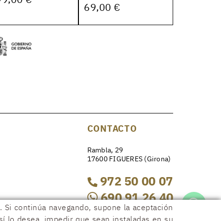
69,00 €
CONTACTO
Rambla, 29
17600 FIGUERES (Girona)
972 50 00 07
690 91 26 40
os. Si continúa navegando, supone la aceptación
así lo desea, impedir que sean instaladas en su
rambla29@rambla29.com