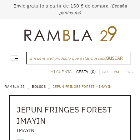
Envío gratuito a partir de 150 € de compra
(España
península)
BUSCAR
Encuentra el producto que estás buscando...
CESTA
(0)
MI CUENTA
CAT
ESP
ENG
RAMBLA 29
BOLSOS
JEPUN FRINGES FOREST – IMAYIN
JEPUN FRINGES FOREST –
IMAYIN
IMAYIN