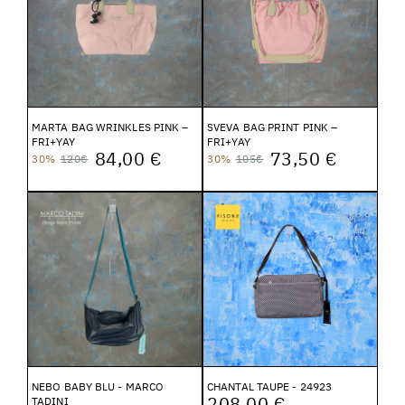
MARTA BAG WRINKLES PINK –
SVEVA BAG PRINT PINK –
FRI+YAY
FRI+YAY
84,00 €
73,50 €
30%
120€
30%
105€
NEBO BABY BLU - MARCO
CHANTAL TAUPE - 24923
208,00 €
TADINI