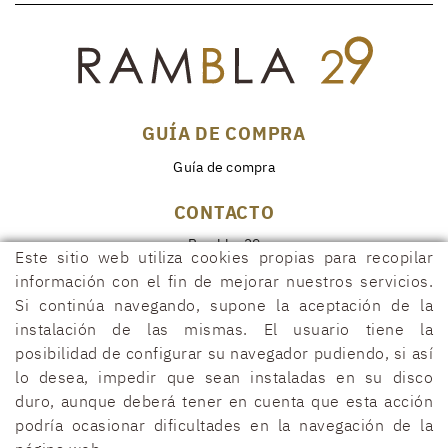
GUÍA DE COMPRA
Guía de compra
CONTACTO
Rambla, 29
Este sitio web utiliza cookies propias para recopilar
17600 FIGUERES (Girona)
información con el fin de mejorar nuestros servicios.
972 50 00 07
Si continúa navegando, supone la aceptación de la
690 91 26 40
instalación de las mismas. El usuario tiene la
posibilidad de configurar su navegador pudiendo, si así
rambla29@rambla29.com
lo desea, impedir que sean instaladas en su disco
duro, aunque deberá tener en cuenta que esta acción
podría ocasionar dificultades en la navegación de la