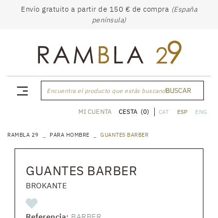
Envío gratuito a partir de 150 € de compra
(España
península)
BUSCAR
Encuentra el producto que estás buscando...
CESTA
(0)
MI CUENTA
CAT
ESP
ENG
RAMBLA 29
PARA HOMBRE
GUANTES BARBER
GUANTES BARBER
BROKANTE
Referencia:
BARBER