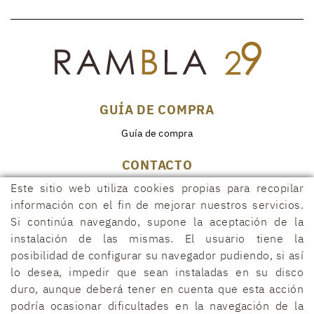
GUÍA DE COMPRA
Guía de compra
CONTACTO
Rambla, 29
Este sitio web utiliza cookies propias para recopilar
17600 FIGUERES (Girona)
información con el fin de mejorar nuestros servicios.
972 50 00 07
Si continúa navegando, supone la aceptación de la
instalación de las mismas. El usuario tiene la
690 91 26 40
posibilidad de configurar su navegador pudiendo, si así
rambla29@rambla29.com
lo desea, impedir que sean instaladas en su disco
duro, aunque deberá tener en cuenta que esta acción
podría ocasionar dificultades en la navegación de la