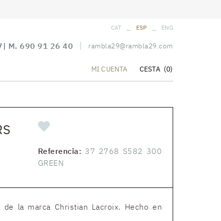
_
_
CAT
ESP
ENG
7
| M.
690 91 26 40
rambla29@rambla29.com
CESTA
(0)
MI CUENTA
RS
Referencia:
37 2768 S582 300
GREEN
 de la marca Christian Lacroix. Hecho en