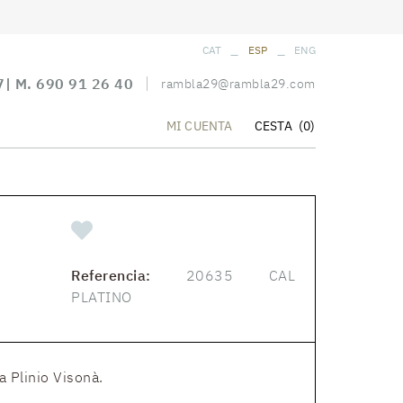
_
_
CAT
ESP
ENG
7
| M.
690 91 26 40
rambla29@rambla29.com
CESTA
(0)
MI CUENTA
Referencia:
20635 CAL
PLATINO
a Plinio Visonà.