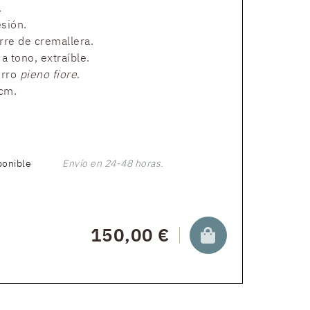
.
esión.
erre de cremallera.
a tono, extraíble.
erro
pieno fiore
.
cm.
ponible
Envío en 24-48 horas.
150,00 €