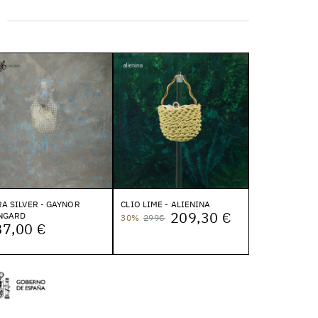
A SILVER - GAYNOR
CLIO LIME - ALIENINA
209,30 €
NGARD
30%
299€
87,00 €