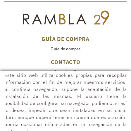
GUÍA DE COMPRA
Guía de compra
CONTACTO
Rambla, 29
Este sitio web utiliza cookies propias para recopilar
17600 FIGUERES (Girona)
información con el fin de mejorar nuestros servicios.
972 50 00 07
Si continúa navegando, supone la aceptación de la
690 91 26 40
instalación de las mismas. El usuario tiene la
posibilidad de configurar su navegador pudiendo, si así
rambla29@rambla29.com
lo desea, impedir que sean instaladas en su disco
duro, aunque deberá tener en cuenta que esta acción
podría ocasionar dificultades en la navegación de la