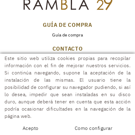
GUÍA DE COMPRA
Guía de compra
CONTACTO
Este sitio web utiliza cookies propias para recopilar
Rambla, 29
17600 FIGUERES (Girona)
información con el fin de mejorar nuestros servicios.
Si continúa navegando, supone la aceptación de la
972 50 00 07
instalación de las mismas. El usuario tiene la
690 91 26 40
posibilidad de configurar su navegador pudiendo, si así
rambla29@rambla29.com
lo desea, impedir que sean instaladas en su disco
duro, aunque deberá tener en cuenta que esta acción
podría ocasionar dificultades en la navegación de la
página web.
POLÍTICA DE COOKIES
AVISO LEGAL
CONDICIONES
DECLARACIÓN DE ACCESIBILIDAD
Acepto
Como configurar