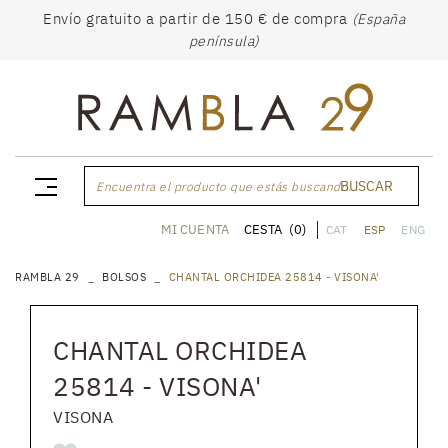
Envío gratuito a partir de 150 € de compra
(España
península)
BUSCAR
Encuentra el producto que estás buscando...
CESTA
(0)
MI CUENTA
CAT
ESP
ENG
RAMBLA 29
BOLSOS
CHANTAL ORCHIDEA 25814 - VISONA'
CHANTAL ORCHIDEA
25814 - VISONA'
VISONA