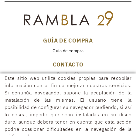
GUÍA DE COMPRA
Guía de compra
CONTACTO
Rambla, 29
Este sitio web utiliza cookies propias para recopilar
17600 FIGUERES (Girona)
información con el fin de mejorar nuestros servicios.
972 50 00 07
Si continúa navegando, supone la aceptación de la
690 91 26 40
instalación de las mismas. El usuario tiene la
posibilidad de configurar su navegador pudiendo, si así
rambla29@rambla29.com
lo desea, impedir que sean instaladas en su disco
duro, aunque deberá tener en cuenta que esta acción
podría ocasionar dificultades en la navegación de la