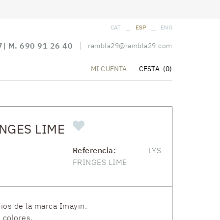
_
_
CAT
ESP
ENG
7
| M.
690 91 26 40
rambla29@rambla29.com
CESTA
(0)
MI CUENTA
INGES LIME
Referencia:
LYS
FRINGES LIME
ios de la marca Imayin.
 colores.