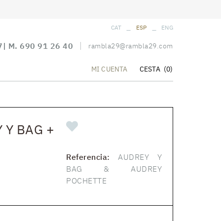
_
_
CAT
ESP
ENG
7
| M.
690 91 26 40
rambla29@rambla29.com
CESTA
(0)
MI CUENTA
 Y BAG +
Referencia:
AUDREY Y
BAG & AUDREY
POCHETTE