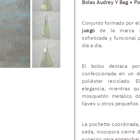
Bolso Audrey Y Bag + P
Conjunto formado por el
juego
de la marca it
sofisticada y funcional
día a día.
El bolso destaca por
confeccionada en un de
poliéster reciclado.
elegancia, mientras q
mosquetón metálico dor
llaves u otros pequeños 
La pochette coordinada,
seda, incorpora cierre d
superior para engancharl