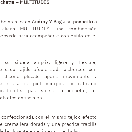
ochette – MULTITUDES
 bolso plisado
Audrey Y Bag
y su
pochette a
aliana MULTITUDES, una combinación
 pensada para acompañarte con estilo en el
 su silueta amplia, ligera y flexible,
licado tejido efecto seda elaborado con
 El diseño plisado aporta movimiento y
ue el asa de piel incorpora un refinado
ado ideal para sujetar la pochette, las
objetos esenciales.
 confeccionada con el mismo tejido efecto
e cremallera dorada y una práctica trabilla
a fácilmente en el interior del bolso.