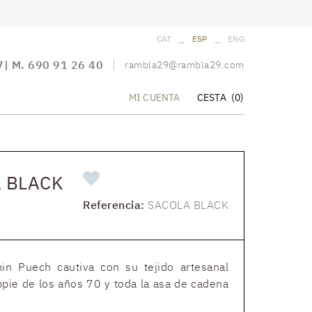
_
_
CAT
ESP
ENG
7
| M.
690 91 26 40
rambla29@rambla29.com
CESTA
(0)
MI CUENTA
 BLACK
Referencia:
SACOLA BLACK
in Puech cautiva con su tejido artesanal
ippie de los años 70 y toda la asa de cadena