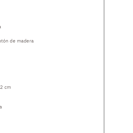
a
botón de madera
 2 cm
a