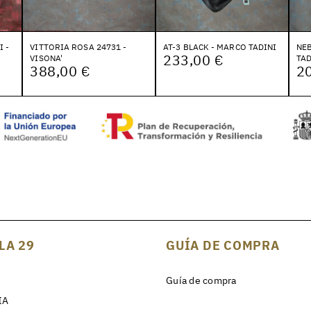
I -
VITTORIA ROSA 24731 -
AT-3 BLACK - MARCO TADINI
NEB
233,00 €
VISONA'
TAD
388,00 €
2
LA 29
GUÍA DE COMPRA
Guía de compra
IA