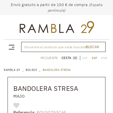
Envío gratuito a partir de 150 € de compra
(España
península)
BUSCAR
Encuentra el producto que estás buscando...
CESTA
(0)
MI CUENTA
CAT
ESP
ENG
RAMBLA 29
BOLSOS
BANDOLERA STRESA
BANDOLERA STRESA
MAJO
Referencia:
BOVG0795CAF