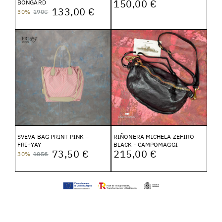
150,00 €
BONGARD
133,00 €
30%
190€
SVEVA BAG PRINT PINK –
RIÑONERA MICHELA ZEFIRO
FRI+YAY
BLACK - CAMPOMAGGI
73,50 €
215,00 €
30%
105€