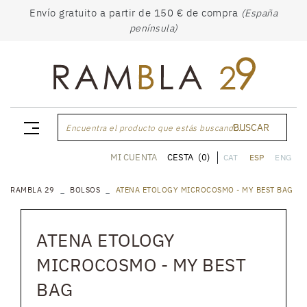
Envío gratuito a partir de 150 € de compra
(España
península)
BUSCAR
Encuentra el producto que estás buscando...
CESTA
(0)
MI CUENTA
CAT
ESP
ENG
RAMBLA 29
BOLSOS
ATENA ETOLOGY MICROCOSMO - MY BEST BAG
ATENA ETOLOGY
MICROCOSMO - MY BEST
BAG