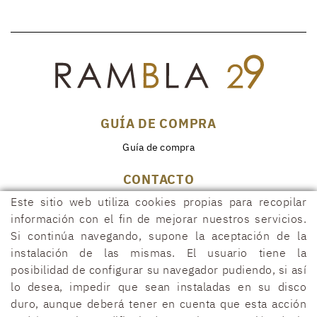
GUÍA DE COMPRA
Guía de compra
CONTACTO
Este sitio web utiliza cookies propias para recopilar
Rambla, 29
17600 FIGUERES (Girona)
información con el fin de mejorar nuestros servicios.
Si continúa navegando, supone la aceptación de la
972 50 00 07
instalación de las mismas. El usuario tiene la
690 91 26 40
posibilidad de configurar su navegador pudiendo, si así
rambla29@rambla29.com
lo desea, impedir que sean instaladas en su disco
duro, aunque deberá tener en cuenta que esta acción