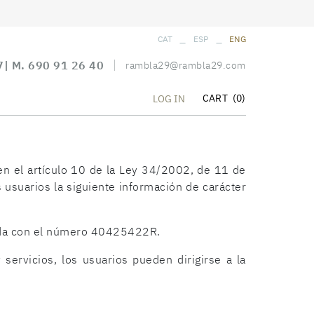
_
_
CAT
ESP
ENG
7
| M.
690 91 26 40
rambla29@rambla29.com
CART
(0)
LOG IN
en el artículo 10 de la Ley 34/2002, de 11 de
s usuarios la siguiente información de carácter
ada con el número 40425422R.
 servicios, los usuarios pueden dirigirse a la