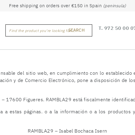
Free shipping on orders over €150 in Spain
(peninsula)
T.
972 50 00 0
SEARCH
Find the product you're looking for ...
nsable del sitio web, en cumplimiento con lo establecido 
mación y de Comercio Electrónico, pone a disposición de lo
9 – 17600 Figueres. RAMBLA29 está fiscalmente identific
a a estas páginas. o a la información o a los productos y
RAMBLA29 – Isabel Bochaca Isern