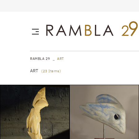
RAMBLA 29
ART
ART
(
23
Items)