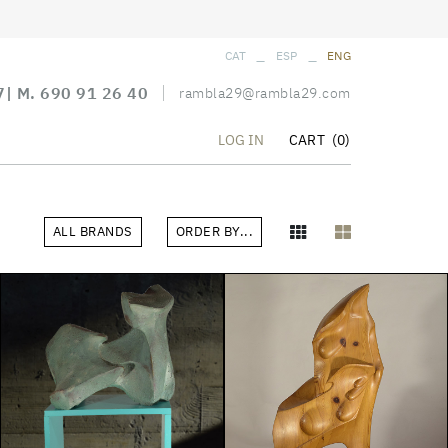
_
_
CAT
ESP
ENG
7
| M.
690 91 26 40
rambla29@rambla29.com
CART
(0)
LOG IN
ALL BRANDS
ORDER BY...