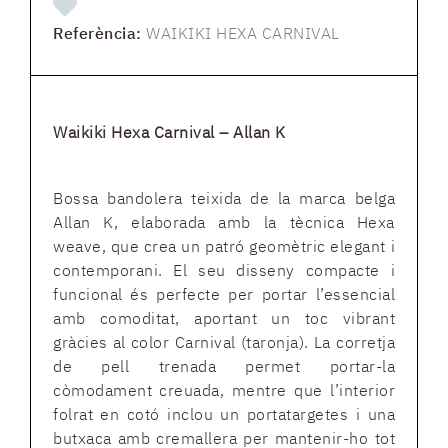
Referència:
WAIKIKI HEXA CARNIVAL
Waikiki Hexa Carnival – Allan K
Bossa bandolera teixida de la marca belga
Allan K, elaborada amb la tècnica Hexa
weave, que crea un patró geomètric elegant i
contemporani. El seu disseny compacte i
funcional és perfecte per portar l’essencial
amb comoditat, aportant un toc vibrant
gràcies al color Carnival (taronja). La corretja
de pell trenada permet portar-la
còmodament creuada, mentre que l’interior
folrat en cotó inclou un portatargetes i una
butxaca amb cremallera per mantenir-ho tot