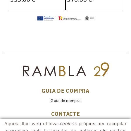
GUIA DE COMPRA
Guia de compra
CONTACTE
Rambla, 29
Aquest lloc web utilitza
cookies
pròpies per recopilar
17600 FIGUERES (Girona)
informació amb la finalitat de millorar els nostres