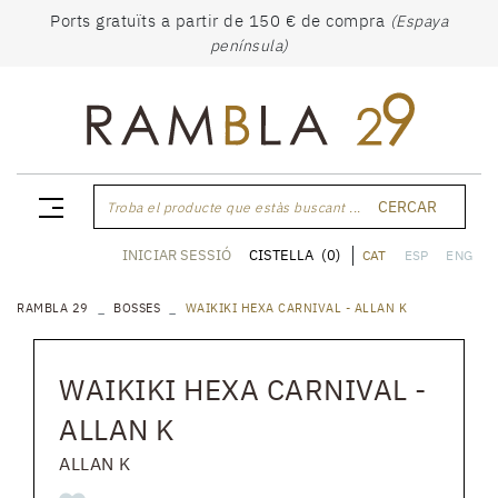
Ports gratuïts a partir de 150 € de compra
(Espaya
península)
CERCAR
Troba el producte que estàs buscant ...
CISTELLA
(0)
INICIAR SESSIÓ
CAT
ESP
ENG
RAMBLA 29
BOSSES
WAIKIKI HEXA CARNIVAL - ALLAN K
WAIKIKI HEXA CARNIVAL -
ALLAN K
ALLAN K