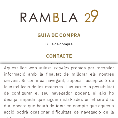
GUIA DE COMPRA
Guia de compra
CONTACTE
Rambla, 29
Aquest lloc web utilitza
cookies
pròpies per recopilar
17600 FIGUERES (Girona)
informació amb la finalitat de millorar els nostres
972 50 00 07
serveis. Si continua navegant, suposa l'acceptació de
690 91 26 40
la instal·lació de les mateixes. L'usuari té la possibilitat
de configurar el seu navegador podent, si així ho
rambla29@rambla29.com
desitja, impedir que siguin instal·lades en el seu disc
dur, encara que haurà de tenir en compte que aquesta
acció podrà ocasionar dificultats de navegació de la