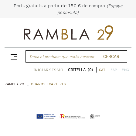
Ports gratuïts a partir de 150 € de compra
(Espaya
península)
CERCAR
Troba el producte que estàs buscant ...
CISTELLA
(0)
INICIAR SESSIÓ
CAT
ESP
ENG
RAMBLA 29
CHARMS I CARTERES