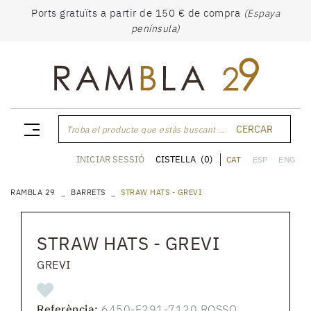
Ports gratuïts a partir de 150 € de compra
(Espaya
península)
CERCAR
Troba el producte que estàs buscant ...
CISTELLA
(0)
INICIAR SESSIÓ
CAT
ESP
ENG
RAMBLA 29
BARRETS
STRAW HATS - GREVI
STRAW HATS - GREVI
GREVI
Referència:
6450-E291-7120 ROSSO