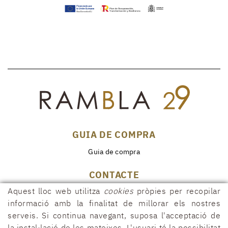
GUIA DE COMPRA
Guia de compra
CONTACTE
Aquest lloc web utilitza
cookies
pròpies per recopilar
Rambla, 29
17600 FIGUERES (Girona)
informació amb la finalitat de millorar els nostres
serveis. Si continua navegant, suposa l'acceptació de
972 50 00 07
la instal·lació de les mateixes. L'usuari té la possibilitat