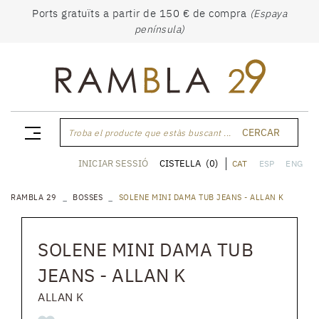
Ports gratuïts a partir de 150 € de compra
(Espaya
península)
CERCAR
Troba el producte que estàs buscant ...
CISTELLA
(0)
INICIAR SESSIÓ
CAT
ESP
ENG
RAMBLA 29
BOSSES
SOLENE MINI DAMA TUB JEANS - ALLAN K
SOLENE MINI DAMA TUB
JEANS - ALLAN K
ALLAN K