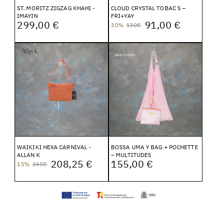
ST. MORITZ ZIGZAG KHAHI -
CLOUD CRYSTAL TOBAC S –
IMAYIN
FRI+YAY
299,00 €
91,00 €
30%
130€
WAIKIKI HEXA CARNIVAL -
BOSSA UMA Y BAG + POCHETTE
ALLAN K
– MULTITUDES
208,25 €
155,00 €
15%
245€