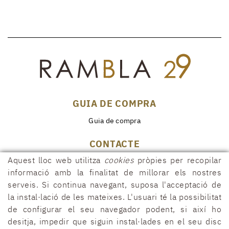
GUIA DE COMPRA
Guia de compra
CONTACTE
Aquest lloc web utilitza
cookies
pròpies per recopilar
Rambla, 29
17600 FIGUERES (Girona)
informació amb la finalitat de millorar els nostres
serveis. Si continua navegant, suposa l'acceptació de
972 50 00 07
la instal·lació de les mateixes. L'usuari té la possibilitat
690 91 26 40
de configurar el seu navegador podent, si així ho
rambla29@rambla29.com
desitja, impedir que siguin instal·lades en el seu disc