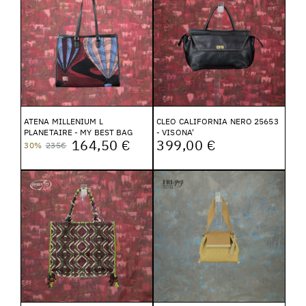
ATENA MILLENIUM L
CLEO CALIFORNIA NERO 25653
PLANETAIRE - MY BEST BAG
- VISONA'
164,50 €
399,00 €
30%
235€