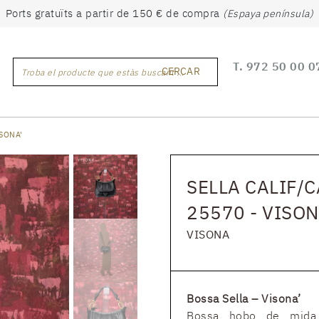
Ports gratuïts a partir de 150 € de compra
(Espaya península)
T.
972 50 00 0
CERCAR
Troba el producte que estàs buscant ...
SONA'
SELLA CALIF/
25570 - VISON
VISONA
Bossa Sella – Visona’
Bossa hobo de mida m