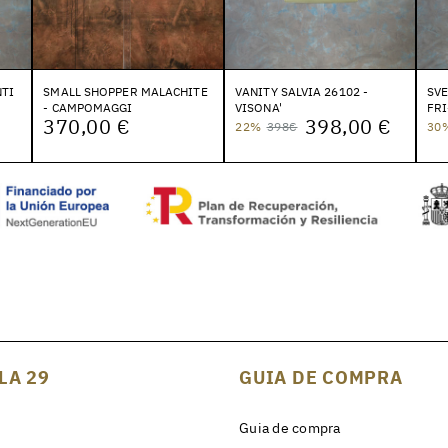
TI
SMALL SHOPPER MALACHITE
VANITY SALVIA 26102 -
SVE
- CAMPOMAGGI
VISONA'
FRI
370,00 €
398,00 €
22%
398€
30
LA 29
GUIA DE COMPRA
Guia de compra