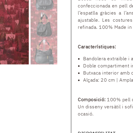
confeccionada en pell de
l’espatlla gràcies a l’
ajustable. Les costures
refinada. 100% Made in I
Característiques:
Bandolera extraïble i 
Doble compartiment in
Butxaca interior amb 
Alçada: 20 cm | Ampla
Composició:
100% pell d
Un disseny versàtil i sof
ocasió.