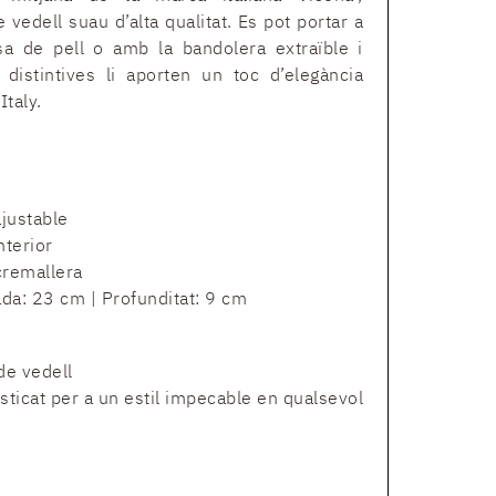
 vedell suau d’alta qualitat. Es pot portar a
ansa de pell o amb la bandolera extraïble i
 distintives li aporten un toc d’elegància
taly.
ajustable
terior
cremallera
da: 23 cm | Profunditat: 9 cm
e vedell
isticat per a un estil impecable en qualsevol