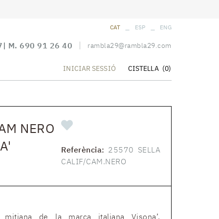
_
_
CAT
ESP
ENG
7
| M.
690 91 26 40
rambla29@rambla29.com
CISTELLA
(0)
INICIAR SESSIÓ
CAM NERO
A'
Referència:
25570 SELLA
CALIF/CAM.NERO
itjana de la marca italiana Visona’,