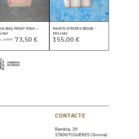
VA BAG PRINT PINK –
MARTA STRIPES BEIGE -
+YAY
FRI+YAY
73,50 €
155,00 €
%
105€
CONTACTE
Rambla, 29
17600 FIGUERES (Girona)