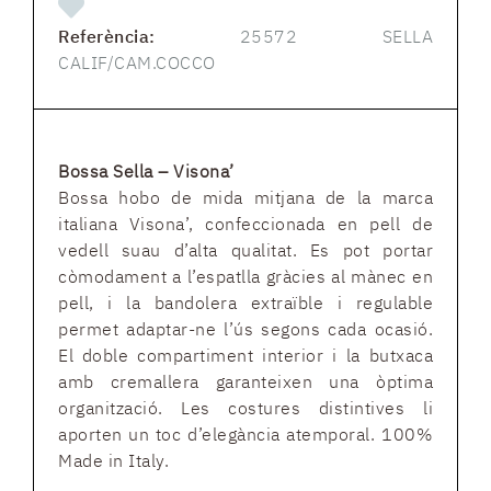
Referència:
25572 SELLA
CALIF/CAM.COCCO
Bossa Sella – Visona’
Bossa hobo de mida mitjana de la marca
italiana Visona’, confeccionada en pell de
vedell suau d’alta qualitat. Es pot portar
còmodament a l’espatlla gràcies al mànec en
pell, i la bandolera extraïble i regulable
permet adaptar-ne l’ús segons cada ocasió.
El doble compartiment interior i la butxaca
amb cremallera garanteixen una òptima
organització. Les costures distintives li
aporten un toc d’elegància atemporal. 100%
Made in Italy.