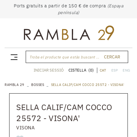
Ports gratuïts a partir de 150 € de compra
(Espaya
península)
CERCAR
Troba el producte que estàs buscant ...
CISTELLA
(0)
INICIAR SESSIÓ
CAT
ESP
ENG
RAMBLA 29
BOSSES
SELLA CALIF/CAM COCCO 25572 - VISONA'
SELLA CALIF/CAM COCCO
25572 - VISONA'
VISONA