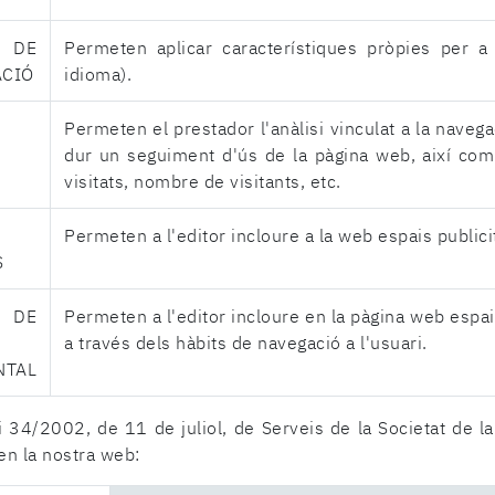
E
Permeten aplicar característiques pròpies per a 
ACIÓ
idioma).
Permeten el prestador l'anàlisi vinculat a la navegac
dur un seguiment d'ús de la pàgina web, així com 
visitats, nombre de visitants, etc.
Permeten a l'editor incloure a la web espais publici
S
E
Permeten a l'editor incloure en la pàgina web espai
a través dels hàbits de navegació a l'usuari.
NTAL
ei 34/2002, de 11 de juliol, de Serveis de la Societat de l
en la nostra web: