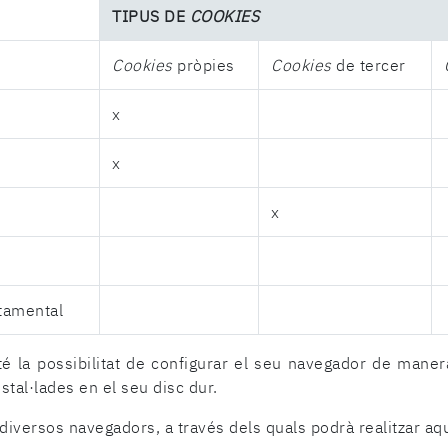
TIPUS DE
COOKIES
Cookies
pròpies
Cookies
de tercer
x
x
x
tamental
é la possibilitat de configurar el seu navegador de maner
nstal·lades en el seu disc dur.
diversos navegadors, a través dels quals podrà realitzar aq