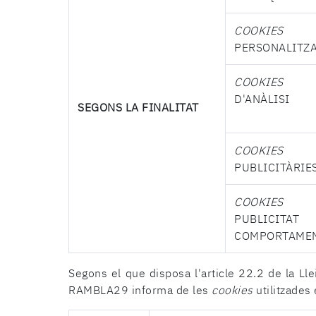
COOKIES
D
PERSONALITZ
COOKIES
D'ANÀLISI
SEGONS LA FINALITAT
COOKIES
PUBLICITÀRIE
COOKIES
D
PUBLICITAT
COMPORTAME
Segons el que disposa l'article 22.2 de la Ll
RAMBLA29 informa de les
cookies
utilitzades 