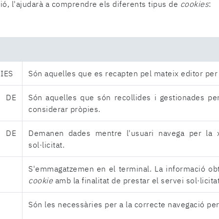
ió, l'ajudarà a comprendre els diferents tipus de
cookies
:
IES
Són aquelles que es recapten pel mateix editor per pr
E
Són aquelles que són recollides i gestionades pe
considerar pròpies.
E
Demanen dades mentre l'usuari navega per la xa
sol·licitat.
S'emmagatzemen en el terminal. La informació obti
cookie
amb la finalitat de prestar el servei sol·licitat
Són les necessàries per a la correcte navegació per