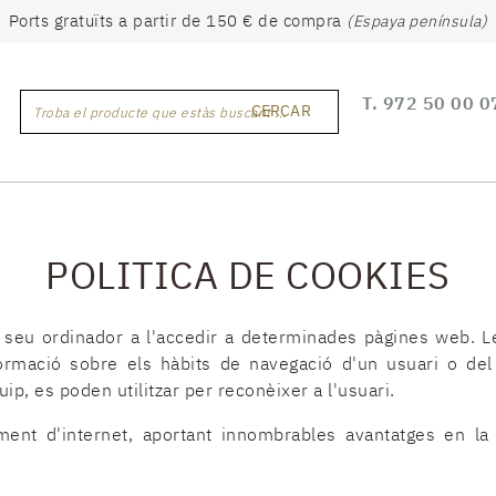
Ports gratuïts a partir de 150 € de compra
(Espaya península)
T.
972 50 00 0
CERCAR
Troba el producte que estàs buscant ...
POLITICA DE COOKIES
l seu ordinador a l'accedir a determinades pàgines web. 
ormació sobre els hàbits de navegació d'un usuari o del
uip, es poden utilitzar per reconèixer a l'usuari.
nt d'internet, aportant innombrables avantatges en la pr