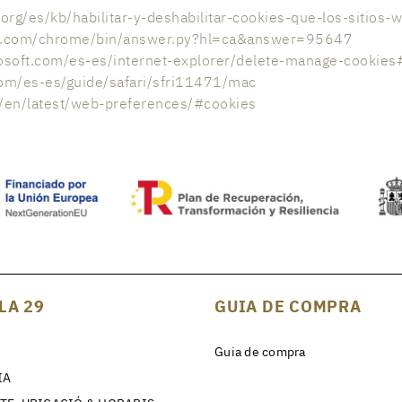
.org/es/kb/habilitar-y-deshabilitar-cookies-que-los-sitios-
gle.com/chrome/bin/answer.py?hl=ca&answer=95647
osoft.com/es-es/internet-explorer/delete-manage-cookies
com/es-es/guide/safari/sfri11471/mac
m/en/latest/web-preferences/#cookies
LA 29
GUIA DE COMPRA
Guia de compra
IA