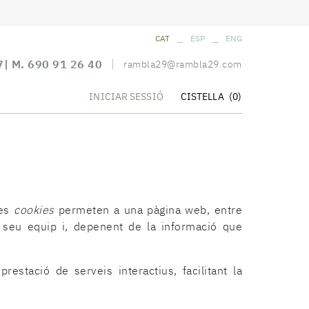
_
_
CAT
ESP
ENG
7
| M.
690 91 26 40
rambla29@rambla29.com
CISTELLA
(0)
INICIAR SESSIÓ
Les
cookies
permeten a una pàgina web, entre
 seu equip i, depenent de la informació que
estació de serveis interactius, facilitant la