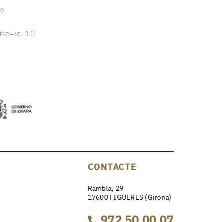
we
#ie=ie-10
CONTACTE
Rambla, 29
17600 FIGUERES (Girona)
972 50 00 07