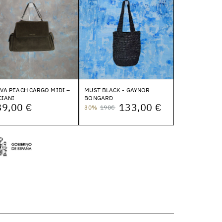
VA PEACH CARGO MIDI –
MUST BLACK - GAYNOR
CIANI
BONGARD
89,00 €
133,00 €
30%
190€