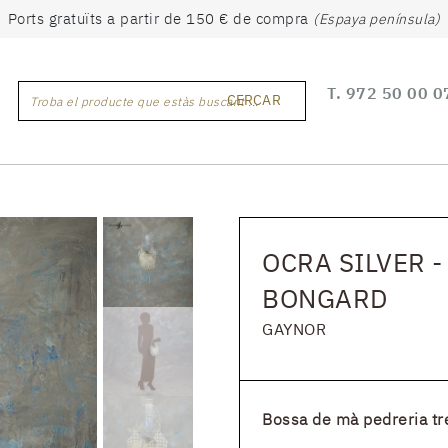
Ports gratuïts a partir de 150 € de compra
(Espaya península)
T.
972 50 00 0
CERCAR
Troba el producte que estàs buscant ...
OCRA SILVER 
BONGARD
GAYNOR
Bossa de mà pedreria t