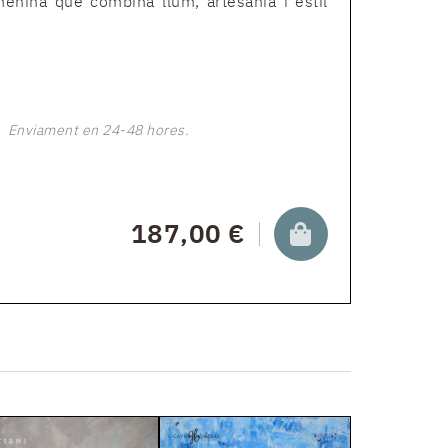
enina que combina llum, artesania i estil
Enviament en 24-48 hores.
187,00 €