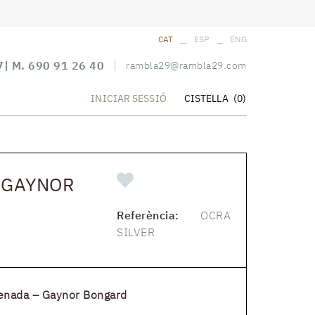
_
_
CAT
ESP
ENG
7
| M.
690 91 26 40
rambla29@rambla29.com
CISTELLA
(0)
INICIAR SESSIÓ
- GAYNOR
Referència:
OCRA
SILVER
renada – Gaynor Bongard