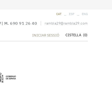
_
_
CAT
ESP
ENG
7
| M.
690 91 26 40
rambla29@rambla29.com
CISTELLA
(0)
INICIAR SESSIÓ