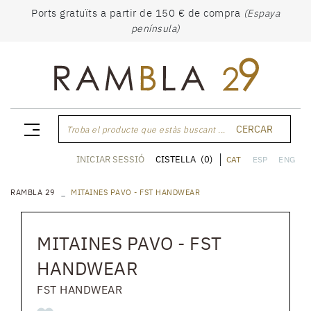
Ports gratuïts a partir de 150 € de compra
(Espaya
península)
CERCAR
Troba el producte que estàs buscant ...
CISTELLA
(0)
INICIAR SESSIÓ
CAT
ESP
ENG
RAMBLA 29
MITAINES PAVO - FST HANDWEAR
MITAINES PAVO - FST
HANDWEAR
FST HANDWEAR