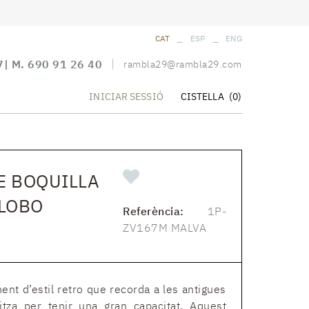
_
_
CAT
ESP
ENG
7
| M.
690 91 26 40
rambla29@rambla29.com
CISTELLA
(0)
INICIAR SESSIÓ
E BOQUILLA
 LOBO
Referència:
1P-
ZV167M MALVA
t d’estil retro que recorda a les antigues
itza per tenir una gran capacitat. Aquest