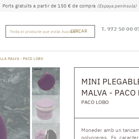
Ports gratuïts a partir de 150 € de compra
(Espaya península)
T.
972 50 00 0
CERCAR
Troba el producte que estàs buscant ...
LLA MALVA - PACO LOBO
MINI PLEGABL
MALVA - PACO
PACO LOBO
Moneder amb un tancamen
polvoreres. Es caracter