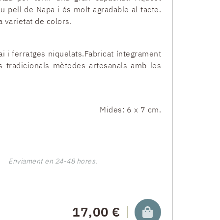
 pell de Napa i és molt agradable al tacte.
 varietat de colors.
ai i ferratges niquelats.Fabricat íntegrament
ls tradicionals mètodes artesanals amb les
Mides: 6 x 7 cm.
Enviament en 24-48 hores.
17,00 €