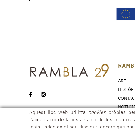
RAMB
ART
HISTÒR
CONTAC
NOTÍCI
Aquest lloc web utilitza
cookies
pròpies per
l'acceptació de la instal·lació de les mateixes
instal·lades en el seu disc dur, encara que ha