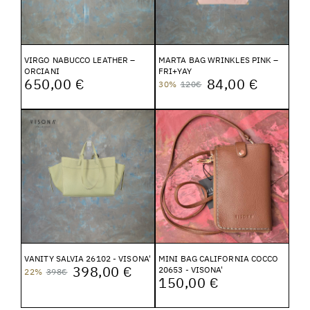
VIRGO NABUCCO LEATHER –
MARTA BAG WRINKLES PINK –
ORCIANI
FRI+YAY
650,00 €
84,00 €
30%
120€
VANITY SALVIA 26102 - VISONA'
MINI BAG CALIFORNIA COCCO
398,00 €
20653 - VISONA'
22%
398€
150,00 €