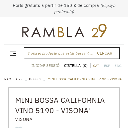
Ports gratuïts a partir de 150 € de compra
(Espaya
península)
CERCAR
Troba el producte que estàs buscant ...
CISTELLA
(0)
INICIAR SESSIÓ
CAT
ESP
ENG
RAMBLA 29
BOSSES
MINI BOSSA CALIFORNIA VINO 5190 - VISONA'
MINI BOSSA CALIFORNIA
VINO 5190 - VISONA'
VISONA