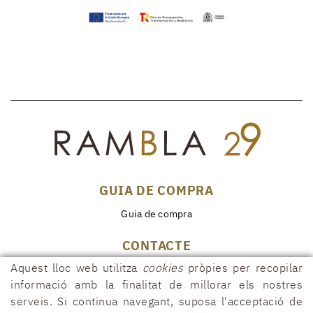
GUIA DE COMPRA
Guia de compra
CONTACTE
Aquest lloc web utilitza
cookies
pròpies per recopilar
Rambla, 29
17600 FIGUERES (Girona)
informació amb la finalitat de millorar els nostres
serveis. Si continua navegant, suposa l'acceptació de
972 50 00 07