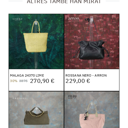
ALTRES TAMBÉ HAN MIRAT
MALAGA 24370 LIME
ROSSANA NERO - ARRON
270,90 €
229,00 €
30%
387€