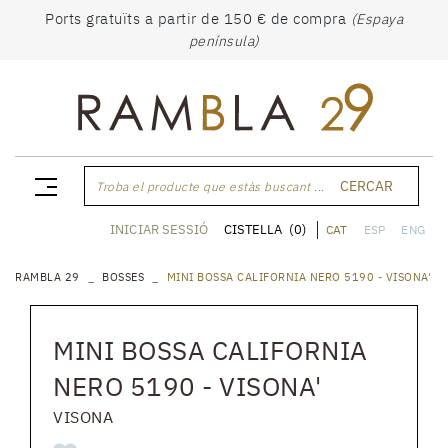
Ports gratuïts a partir de 150 € de compra
(Espaya
península)
CERCAR
Troba el producte que estàs buscant ...
CISTELLA
(0)
INICIAR SESSIÓ
CAT
ESP
ENG
RAMBLA 29
BOSSES
MINI BOSSA CALIFORNIA NERO 5190 - VISONA'
MINI BOSSA CALIFORNIA
NERO 5190 - VISONA'
VISONA