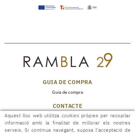
GUIA DE COMPRA
Guia de compra
CONTACTE
Aquest lloc web utilitza
cookies
pròpies per recopilar
Rambla, 29
17600 FIGUERES (Girona)
informació amb la finalitat de millorar els nostres
serveis. Si continua navegant, suposa l'acceptació de
972 50 00 07