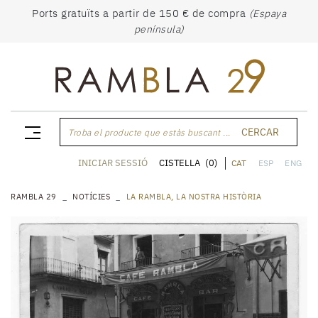
Ports gratuïts a partir de 150 € de compra
(Espaya
península)
CERCAR
Troba el producte que estàs buscant ...
CISTELLA
(0)
INICIAR SESSIÓ
CAT
ESP
ENG
RAMBLA 29
NOTÍCIES
LA RAMBLA, LA NOSTRA HISTÒRIA