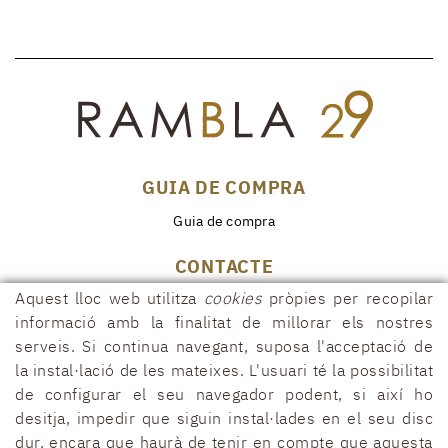
GUIA DE COMPRA
Guia de compra
CONTACTE
Aquest lloc web utilitza
cookies
pròpies per recopilar
Rambla, 29
17600 FIGUERES (Girona)
informació amb la finalitat de millorar els nostres
serveis. Si continua navegant, suposa l'acceptació de
972 50 00 07
la instal·lació de les mateixes. L'usuari té la possibilitat
690 91 26 40
de configurar el seu navegador podent, si així ho
rambla29@rambla29.com
desitja, impedir que siguin instal·lades en el seu disc
dur, encara que haurà de tenir en compte que aquesta