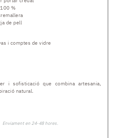
er portar creuat
ó 100 %
cremallera
a de pell
s i comptes de vidre
r i sofisticació que combina artesania,
piració natural.
Enviament en 24-48 hores.