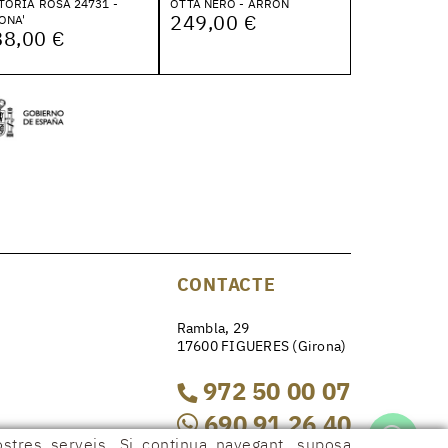
TORIA ROSA 24731 -
OTTA NERO - ARRON
249,00 €
ONA'
88,00 €
CONTACTE
Rambla, 29
17600 FIGUERES (Girona)
972 50 00 07
690 91 26 40
ostres serveis. Si continua navegant, suposa