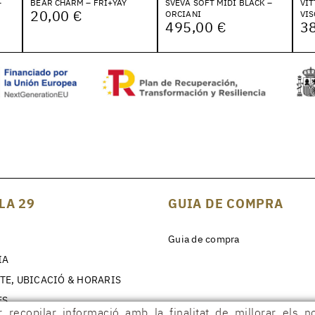
–
BEAR CHARM – FRI+YAY
SVEVA SOFT MIDI BLACK –
VIT
20,00 €
ORCIANI
VIS
495,00 €
3
LA 29
GUIA DE COMPRA
Guia de compra
IA
TE, UBICACIÓ & HORARIS
ES
 recopilar informació amb la finalitat de millorar els n