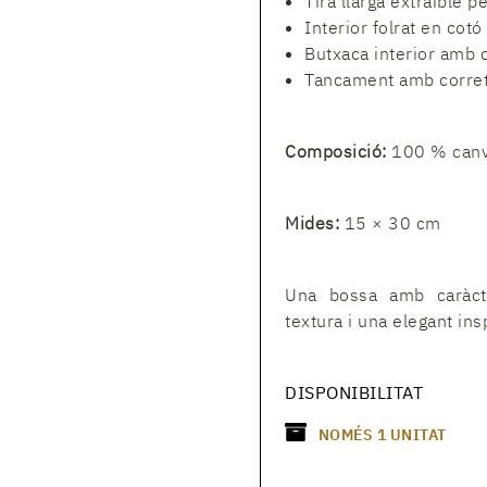
Tira llarga extraïble p
Interior folrat en cot
Butxaca interior amb 
Tancament amb corretj
Composició:
100 % canva
Mides:
15 × 30 cm
Una bossa amb caràcte
textura i una elegant ins
DISPONIBILITAT
NOMÉS
1
UNITAT