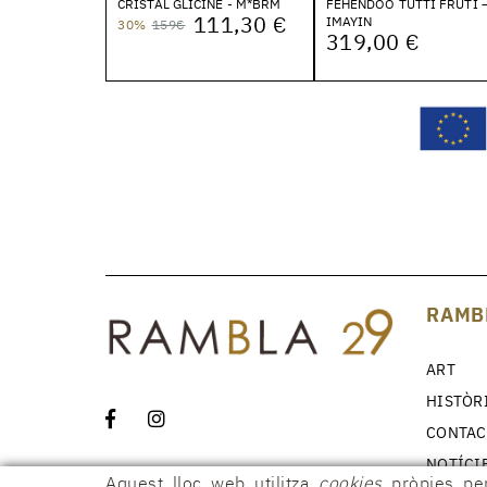
CRISTAL GLICINE - M*BRM
FEHENDOO TUTTI FRUTI 
111,30 €
IMAYIN
30%
159€
319,00 €
RAMB
ART
HISTÒR
CONTAC
NOTÍCI
Aquest lloc web utilitza
cookies
pròpies per