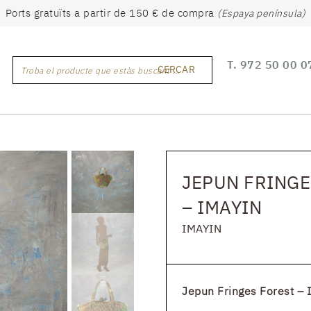
Ports gratuïts a partir de 150 € de compra
(Espaya península)
T.
972 50 00 0
CERCAR
Troba el producte que estàs buscant ...
JEPUN FRINGE
– IMAYIN
IMAYIN
Jepun Fringes Forest – 