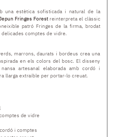
 una estètica sofisticada i natural de la
Jepun Fringes Forest
reinterpreta el clàssic
oneixible patró Fringes de la firma, brodat
delicades comptes de vidre.
erds, marrons, daurats i bordeus crea una
inspirada en els colors del bosc. El disseny
nansa artesanal elaborada amb cordó i
a llarga extraïble per portar-lo creuat.
l
 comptes de vidre
cordó i comptes