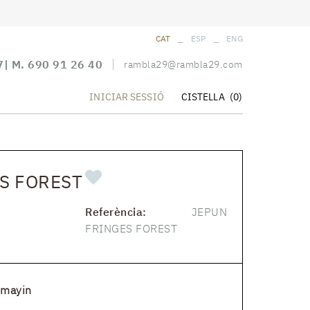
_
_
CAT
ESP
ENG
7
| M.
690 91 26 40
rambla29@rambla29.com
CISTELLA
(0)
INICIAR SESSIÓ
S FOREST
Referència:
JEPUN
FRINGES FOREST
Imayin