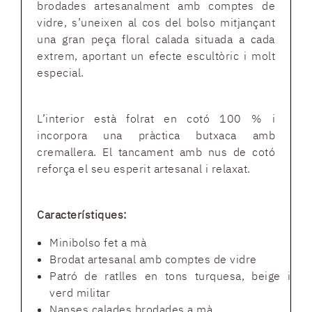
brodades artesanalment amb comptes de
vidre, s’uneixen al cos del bolso mitjançant
una gran peça floral calada situada a cada
extrem, aportant un efecte escultòric i molt
especial.
L’interior està folrat en cotó 100 % i
incorpora una pràctica butxaca amb
cremallera. El tancament amb nus de cotó
reforça el seu esperit artesanal i relaxat.
Característiques:
Minibolso fet a mà
Brodat artesanal amb comptes de vidre
Patró de ratlles en tons turquesa, beige i
verd militar
Nanses calades brodades a mà