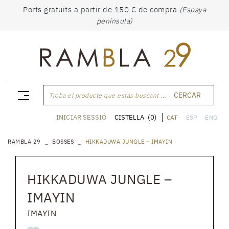
Ports gratuïts a partir de 150 € de compra
(Espaya
península)
CERCAR
Troba el producte que estàs buscant ...
CISTELLA
(0)
INICIAR SESSIÓ
CAT
ESP
ENG
RAMBLA 29
BOSSES
HIKKADUWA JUNGLE – IMAYIN
HIKKADUWA JUNGLE –
IMAYIN
IMAYIN