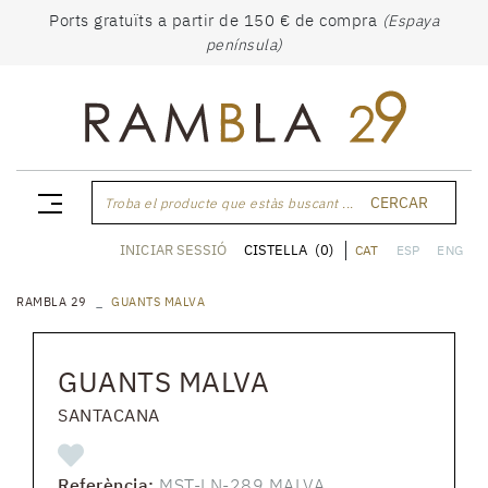
Ports gratuïts a partir de 150 € de compra
(Espaya
península)
CERCAR
Troba el producte que estàs buscant ...
CISTELLA
(0)
INICIAR SESSIÓ
CAT
ESP
ENG
RAMBLA 29
GUANTS MALVA
GUANTS MALVA
SANTACANA
Referència:
MST-LN-289 MALVA