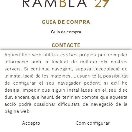
GUIA DE COMPRA
Guia de compra
CONTACTE
Aquest lloc web utilitza
cookies
pròpies per recopilar
Rambla, 29
17600 FIGUERES (Girona)
informació amb la finalitat de millorar els nostres
serveis. Si continua navegant, suposa l'acceptació de
972 50 00 07
la instal·lació de les mateixes. L'usuari té la possibilitat
690 91 26 40
de configurar el seu navegador podent, si així ho
rambla29@rambla29.com
desitja, impedir que siguin instal·lades en el seu disc
dur, encara que haurà de tenir en compte que aquesta
acció podrà ocasionar dificultats de navegació de la
pàgina web.
POLÍTICA DE COOKIES
AVÍS LEGAL
CONDICIONS
DECLARACCIÓ D'ACCESSIBILITAT
Accepto
Com configurar