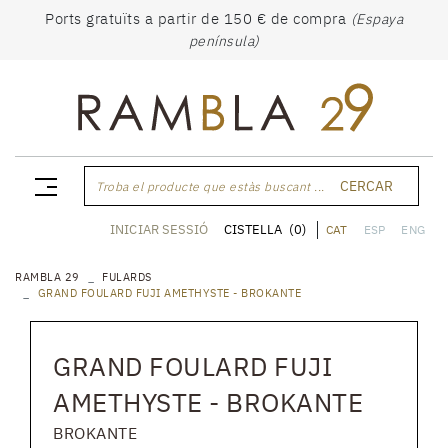
Ports gratuïts a partir de 150 € de compra
(Espaya
península)
CERCAR
Troba el producte que estàs buscant ...
CISTELLA
(0)
INICIAR SESSIÓ
CAT
ESP
ENG
RAMBLA 29
FULARDS
GRAND FOULARD FUJI AMETHYSTE - BROKANTE
GRAND FOULARD FUJI
AMETHYSTE - BROKANTE
BROKANTE