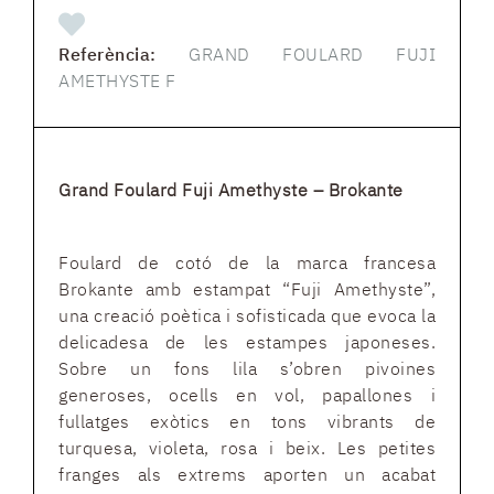
Referència:
GRAND FOULARD FUJI
AMETHYSTE F
Grand Foulard Fuji Amethyste – Brokante
Foulard de cotó de la marca francesa
Brokante amb estampat “Fuji Amethyste”,
una creació poètica i sofisticada que evoca la
delicadesa de les estampes japoneses.
Sobre un fons lila s’obren pivoines
generoses, ocells en vol, papallones i
fullatges exòtics en tons vibrants de
turquesa, violeta, rosa i beix. Les petites
franges als extrems aporten un acabat