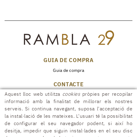
GUIA DE COMPRA
Guia de compra
CONTACTE
Aquest lloc web utilitza
cookies
pròpies per recopilar
Rambla, 29
17600 FIGUERES (Girona)
informació amb la finalitat de millorar els nostres
serveis. Si continua navegant, suposa l'acceptació de
972 50 00 07
la instal·lació de les mateixes. L'usuari té la possibilitat
690 91 26 40
de configurar el seu navegador podent, si així ho
rambla29@rambla29.com
desitja, impedir que siguin instal·lades en el seu disc