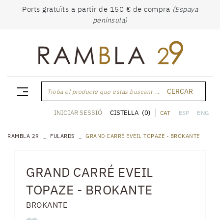
Ports gratuïts a partir de 150 € de compra
(Espaya
península)
CERCAR
Troba el producte que estàs buscant ...
CISTELLA
(0)
INICIAR SESSIÓ
CAT
ESP
ENG
RAMBLA 29
FULARDS
GRAND CARRÉ EVEIL TOPAZE - BROKANTE
GRAND CARRÉ EVEIL
TOPAZE - BROKANTE
BROKANTE