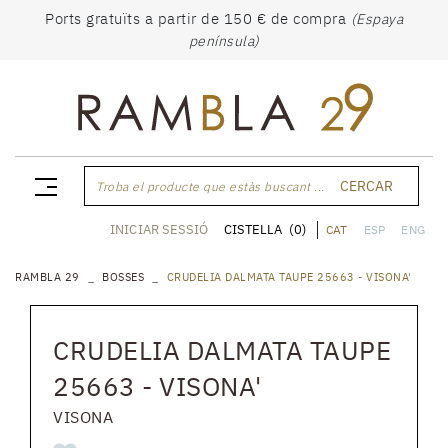
Ports gratuïts a partir de 150 € de compra
(Espaya
península)
CERCAR
Troba el producte que estàs buscant ...
CISTELLA
(0)
INICIAR SESSIÓ
CAT
ESP
ENG
RAMBLA 29
BOSSES
CRUDELIA DALMATA TAUPE 25663 - VISONA'
CRUDELIA DALMATA TAUPE
25663 - VISONA'
VISONA